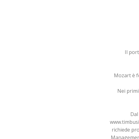
Il por
Mozart è f
Nei primi
Dal
www.timbusin
richiede pr
Management 