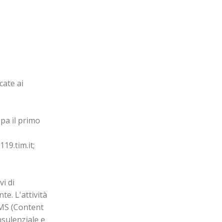
cate ai
pa il primo
19.tim.it;
i di
e. L'attività
CMS (Content
sulenziale e