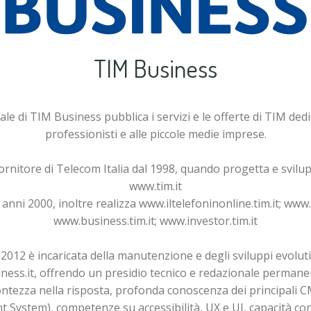
TIM Business
tale di TIM Business pubblica i servizi e le offerte di TIM dedi
professionisti e alle piccole medie imprese.
ornitore di Telecom Italia dal 1998, quando progetta e svilup
www.tim.it
 anni 2000, inoltre realizza www.iltelefoninonline.tim.it; www.1
www.business.tim.it; www.investor.tim.it
 2012 è incaricata della manutenzione e degli sviluppi evolutiv
ess.it, offrendo un presidio tecnico e redazionale permanent
ontezza nella risposta, profonda conoscenza dei principali 
System), competenze su accessibilità, UX e UI, capacità con